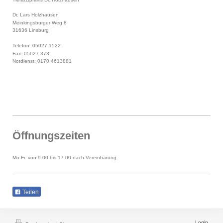
Dr. Lars Holzhausen
Meinkingsburger Weg 8
31636 Linsburg
Telefon: 05027 1522
Fax: 05027 373
Notdienst: 0170 4613881
Öffnungszeiten
Mo-Fr. von 9.00 bis 17.00 nach Vereinbarung
Teilen
Login